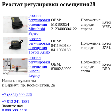
Реостат регулировки освещения28
реостат
регулировки
OEM:
Положение:
Кузо
освещения
MR190954
спереди,
V75
Mitsubishi
2123400304122...
справа
Pajero
реостат
OEM:
регулировки
Положение:
Кузо
8411930180
освещения
спереди
JZS1
8411930180...
Toyota Aristo
реостат
регулировки
Положение:
OEM:
Кузо
освещения
спереди,
83002AJ000
BR9
Subaru
слева
Legacy
Наши консультанты
г. Барнаул, пр. Космонавтов, 2а
+7 (3852) 500-226
+7 913 241-1881
Звоните нам
8 800 500 22 01