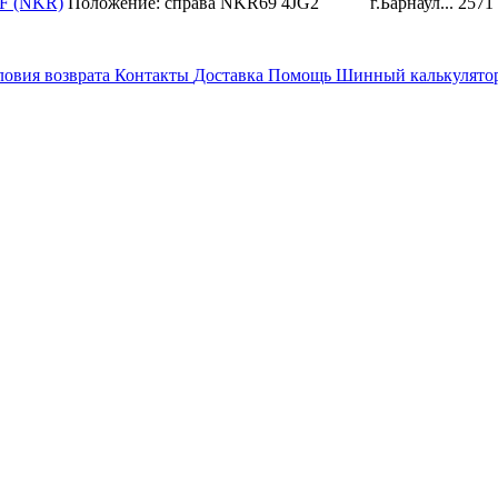
LF (NKR)
Положение: справа
NKR69
4JG2
г.Барнаул...
2571
ловия возврата
Контакты
Доставка
Помощь
Шинный калькулято