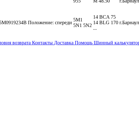
955
M 48.50
г.Барнаул.
14 BCA 75
5M1
5M0919234B
Положение: спереди
14 BLG 170
г.Барнаул.
5N1 5N2
...
ловия возврата
Контакты
Доставка
Помощь
Шинный калькулято