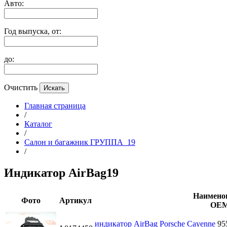
Авто:
Год выпуска, от:
до:
Очистить
Главная страница
/
Каталог
/
Салон и багажник ГРУППА_19
/
Индикатор AirBag19
Наимено
Фото
Артикул
ОЕ
индикатор AirBag Porsche Cayenne
95