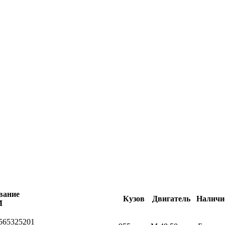
вание
Кузов
Двигатель
Наличи
М
565325201