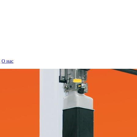
и
О нас