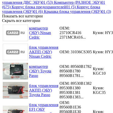
управления ДВС ЭБУ)01
(53)
Компьютер (РАЗНОЕ ЭБУ)01
(675)
Корпус блока предохранителей01
(5)
Корпус блока
управления (ЭБУ)01
(6)
Крышка блока управления (ЭБУ)01
(3)
Показать все категории
Скрыть все категории
компьютер
OEM:
(ЭБУ) Nissan
23710CR416
Кузов: HY3
Cedric
2371MCR416...
блок управления
АКПП (ЭБУ)
OEM: 31036CS305
Кузов: HY3
Nissan Cedric
компьютер
OEM:
89560B1782
Кузов:
(ЭБУ) Toyota
89560B1780
KGC10
Passo
89560B1781...
OEM:
89530B1382
блок управления
89530B1380
Кузов:
АКПП (ЭБУ)
89530B1381
KGC35
Toyota Passo
89530B1383...
OEM:
блок управления
89560B1E36
EFI (ЭБУ
89560B1E30
Кузов: