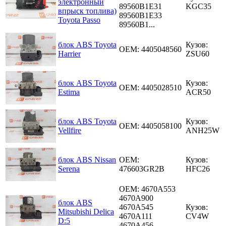
электронный
89560B1E31
KGC35
впрыск топлива)
89560B1E33
Toyota Passo
89560B1...
блок ABS Toyota
Кузов:
OEM: 4405048560
Harrier
ZSU60
блок ABS Toyota
Кузов:
OEM: 4405028510
Estima
ACR50
блок ABS Toyota
Кузов:
OEM: 4405058100
Vellfire
ANH25W
блок ABS Nissan
OEM:
Кузов:
Serena
476603GR2B
HFC26
OEM:
4670A553
4670A900
блок ABS
4670A545
Кузов:
Mitsubishi Delica
4670A111
CV4W
D:5
4670A456