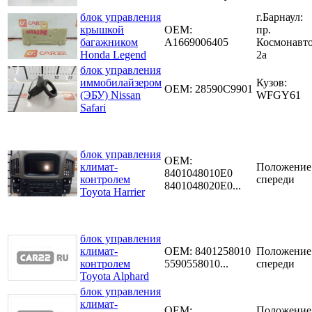
блок управления
г.Барнаул:
крышкой
OEM:
пр.
багажником
A1669006405
Космонавт
Honda Legend
2а
блок управления
иммобилайзером
Кузов:
OEM: 28590C9901
(ЭБУ) Nissan
WFGY61
Safari
блок управления
OEM:
климат-
Положение
8401048010E0
контролем
спереди
8401048020E0...
Toyota Harrier
блок управления
климат-
OEM:
8401258010
Положение
контролем
5590558010...
спереди
Toyota Alphard
блок управления
климат-
OEM:
Положение