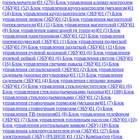
(переключатели)01
(276)
Блок управления климат-контролем
(ЭБУ)01
(52)
Блок управления круиз-контролем (механизм)01
(14)
Блок управления круиз-контролем (ЭБУ)01
(7)
Блок
управления люком (ЭБУ)01
(2)
Блок управления магнитолой
(переключатели)01
(11)
Блок управления магнитолой (ЭБУ)01
(8)
Блок управления навигацией (в торпедо)01
(5)
Блок
управления парктроником (ЭБУ)01
(22)
Блок управления
пневмоподвеской (ЭБУ)01
(1)
Блок управления подвеской
(ЭБУ)01
(9)
Блок управления раздаткой (ЭБУ)01
(11)
Блок
управления рулевой колонкой (ЭБУ)01
(6)
Блок управления
рулевой рейкой (ЭБУ)01
(6)
Блок управления светом (ЭБУ)01
(16)
Блок управления свечами накала (ЭБУ)01
(5)
Блок
управления сигнализацией (ЭБУ)01
(2)
Блок управления
сиденьем (кнопки регулировки)01
(13)
Блок управления
сиденьем (ЭБУ)01
(4)
Блок управления слепыми зонами
(ЭБУ)01
(5)
Блок управления стеклоочистителем (ЭБУ)01
(6)
Блок управления стеклоподъемниками (кнопки)01
(188)
Блок
управления стеклоподъемниками (ЭБУ)01
(2)
Блок
управления стояночным тормозом (механизм)01
(7)
Блок
управления стояночным тормозом (ЭБУ)01
(5)
Блок
управления ТВ-тюнером01
(8)
Блок управления телефоном
(ЭБУ)01
(7)
Блок управления топливным насосом (ЭБУ)01
(10)
Блок управления центральным замком (ЭБУ)
(18)
Блок
управления электроусилителем руля (ЭБУ)01
(27)
Блок
электронный (ЭБУ) (РАЗНОЕ)01
(332)
Компьютер (блок