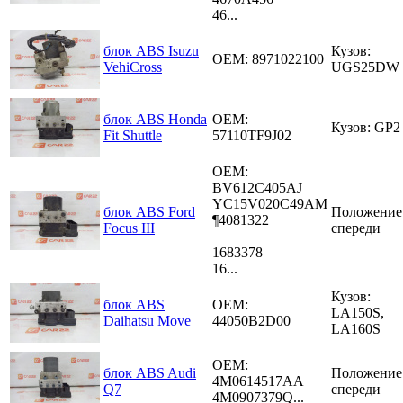
46...
блок ABS Isuzu
Кузов:
OEM: 8971022100
VehiCross
UGS25DW
блок ABS Honda
OEM:
Кузов: GP2
Fit Shuttle
57110TF9J02
OEM:
BV612C405AJ
YC15V020C49AM
блок ABS Ford
Положение
¶4081322
Focus III
спереди
1683378
16...
Кузов:
блок ABS
OEM:
LA150S,
Daihatsu Move
44050B2D00
LA160S
OEM:
блок ABS Audi
Положение
4M0614517AA
Q7
спереди
4M0907379Q...