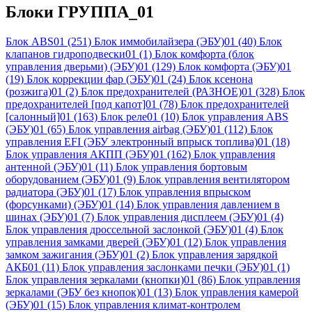
Блоки ГРУППА_01
Блок ABS01
(251)
Блок иммобилайзера (ЭБУ)01
(40)
Блок
клапанов гидроподвески01
(1)
Блок комфорта (блок
управления дверьми) (ЭБУ)01
(129)
Блок комфорта (ЭБУ)01
(19)
Блок коррекции фар (ЭБУ)01
(24)
Блок ксенона
(розжига)01
(2)
Блок предохранителей (РАЗНОЕ)01
(328)
Блок
предохранителей [под капот]01
(78)
Блок предохранителей
[салонный]01
(163)
Блок реле01
(10)
Блок управления ABS
(ЭБУ)01
(65)
Блок управления airbag (ЭБУ)01
(112)
Блок
управления EFI (ЭБУ электронный впрыск топлива)01
(18)
Блок управления АКПП (ЭБУ)01
(162)
Блок управления
антенной (ЭБУ)01
(11)
Блок управления бортовым
оборудованием (ЭБУ)01
(9)
Блок управления вентилятором
радиатора (ЭБУ)01
(17)
Блок управления впрыском
(форсунками) (ЭБУ)01
(14)
Блок управления давлением в
шинах (ЭБУ)01
(7)
Блок управления дисплеем (ЭБУ)01
(4)
Блок управления дроссельной заслонкой (ЭБУ)01
(4)
Блок
управления замками дверей (ЭБУ)01
(12)
Блок управления
замком зажигания (ЭБУ)01
(2)
Блок управления зарядкой
АКБ01
(11)
Блок управления заслонками печки (ЭБУ)01
(1)
Блок управления зеркалами (кнопки)01
(86)
Блок управления
зеркалами (ЭБУ без кнопок)01
(13)
Блок управления камерой
(ЭБУ)01
(15)
Блок управления климат-контролем