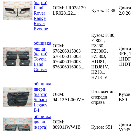
(карта)
Land
OEM:
LR028129
Двига
Кузов: L538
Rover
LR028122...
2.0 2
Range
Rover
Evoque
Кузов: FJ80,
FJ80G,
обшивка
OEM:
FZJ80,
двери
Двига
676206015003
FZJ80G,
(карта)
3FE, 
676106015003
FZJ80J,
Toyota
1HDF
676406016003
HDJ81,
Land
1HDT
676306016003...
HDJ81V,
Cruiser
HZJ81,
HZJ81V
обшивка
двери
Положение:
(карта)
OEM:
Кузов
спереди,
Subaru
94212AL060VH
BS9
справа
Legacy
B4
обшивка
двери
OEM:
Двига
(карта)
809011WW1B
Кузов: S51
VQ35