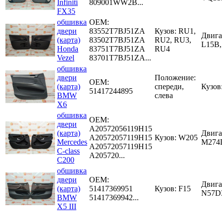
Infiniti
809001WW2B...
FX35
обшивка
OEM:
двери
83552T7BJ51ZA
Кузов: RU1,
Двига
(карта)
83502T7BJ51ZA
RU2, RU3,
L15B
Honda
83751T7BJ51ZA
RU4
Vezel
83701T7BJ51ZA...
обшивка
двери
Положение:
OEM:
(карта)
спереди,
Кузов
51417244895
BMW
слева
X6
обшивка
OEM:
двери
A20572056119H15
(карта)
Двига
A20572057119H15
Кузов: W205
Mercedes
M274
A20572057119H15
C-class
A205720...
C200
обшивка
двери
OEM:
Двига
(карта)
51417369951
Кузов: F15
N57D
BMW
51417369942...
X5 III