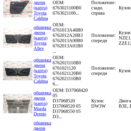
двери
OEM:
Положение:
(карта)
6763021100B0
сзади,
Кузов
Toyota
6763021100...
справа
Caldina
OEM:
обшивка
6761013A40B0
двери
Кузов
6762012A20B3
Положение:
(карта)
NZE1
6762013A00B0
спереди
Toyota
ZZE1
6762013A01B0
Allex
...
OEM:
обшивка
6762021110B0
двери
6761021120
Положение:
(карта)
Кузов
6761021120B0
спереди
Toyota
6762021110B0
Caldina
6...
OEM:
D37068420
обшивка
05
двери
D37068520
Кузов:
Двига
(карта)
D37068520 05
DW3W
B3E,
Mazda
D37068550 05
Demio
D3...
обшивка
двери