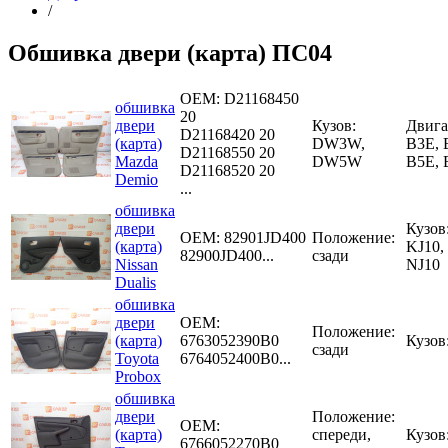
/
Обшивка двери (карта) ПС04
OEM:
D21168450
обшивка
20
двери
Кузов:
Двига
D21168420 20
(карта)
DW3W,
B3E, 
D21168550 20
Mazda
DW5W
B5E,
D21168520 20
Demio
...
обшивка
двери
Кузов:
OEM:
82901JD400
Положение:
(карта)
KJ10,
82900JD400...
сзади
Nissan
NJ10
Dualis
обшивка
двери
OEM:
Положение:
(карта)
6763052390B0
Кузов
сзади
Toyota
6764052400B0...
Probox
обшивка
двери
Положение:
OEM:
(карта)
спереди,
Кузов
6766052270B0