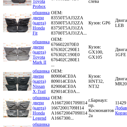
Toyota
слева
Probox
обшивка
OEM:
двери
83550T5AJ32ZA
Двига
(карта)
83500T5AJ32ZA
Кузов: GP6
LEB
Honda
83750T5AJ31ZA
Fit
83700T5AJ31ZA...
OEM:
обшивка
6766022070E0
двери
Кузов:
676302C290E1
Двига
(карта)
GX100,
676302C190E0
1GFE
Toyota
GX105
676402C280E1
Mark II
...
обшивка
OEM:
двери
809004CE0A
Кузов:
Двига
(карта)
809014CE0A
HNT32,
MR2
Nissan
829004CE0A
NT32
X-Trail
829014CE0A...
обшивка
OEM:
г.Барнаул:
двери
A16672001709H14
11429
пр.
(карта)
16672001709H14
Добав
Космонавтов
Honda
A16672004709H14
Корзи
2а
Legend
A1667300...
обшивка