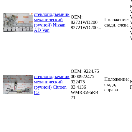
стеклоподъемник
OEM:
механический
Положение:
82721WD200
(ручной) Nissan
сзади, слева
82721WD200...
AD Van
OEM:
9224.75
стеклоподъемник
0000922475
Положение:
механический
922475
сзади,
(ручной) Citroen
03.4136
справа
C3
WMR3596RB
71...