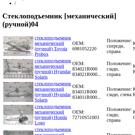
/
Стеклоподъемник [механический]
(ручной)04
стеклоподъемник
Положение:
механический
OEM:
спереди,
(ручной) Toyota
6981052220
справа
Probox
стеклоподъемник
OEM:
Положение:
механический
834021R000
сзади,
(ручной) Hyundai
834021R000...
справа
Solaris
стеклоподъемник
OEM:
механический
Положение:
834011R000
(ручной) Hyundai
сзади, слева
834011R000...
Solaris
стеклоподъемник
Положение:
механический
OEM:
сзади,
(ручной) Honda
72710S51003
справа
Logo
стеклоподъемник
механический
Положение: