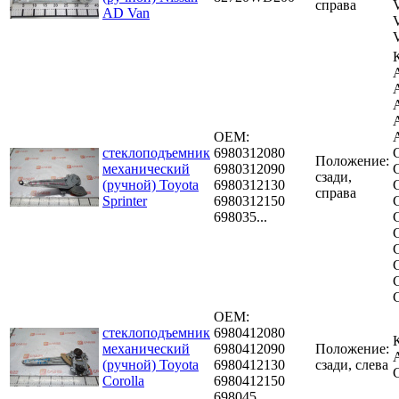
справа
AD Van
OEM:
стеклоподъемник
6980312080
Положение:
механический
6980312090
сзади,
(ручной) Toyota
6980312130
справа
Sprinter
6980312150
698035...
C
OEM:
стеклоподъемник
6980412080
механический
6980412090
Положение:
(ручной) Toyota
6980412130
сзади, слева
Corolla
6980412150
698045...