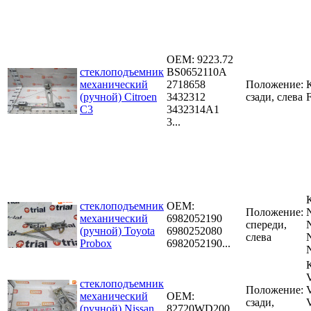
OEM:
9223.72
стеклоподъемник
BS0652110A
механический
2718658
Положение:
(ручной) Citroen
3432312
сзади, слева
C3
3432314A1
3...
стеклоподъемник
OEM:
Положение:
механический
6982052190
спереди,
(ручной) Toyota
6980252080
слева
Probox
6982052190...
стеклоподъемник
Положение:
механический
OEM:
сзади,
(ручной) Nissan
82720WD200