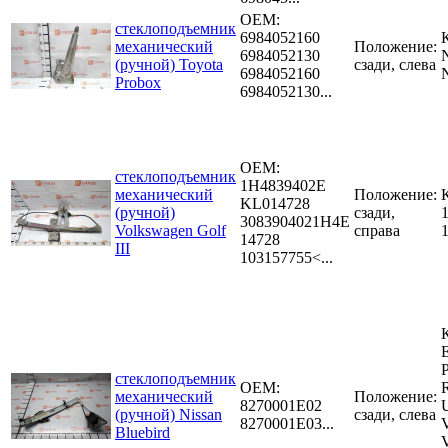
OEM:
стеклоподъемник
6984052160
механический
Положение:
6984052130
(ручной) Toyota
сзади, слева
6984052160
Probox
6984052130...
OEM:
стеклоподъемник
1H4839402E
механический
Положение:
KL014728
(ручной)
сзади,
3083904021H4E
Volkswagen Golf
справа
14728
III
103157755<...
стеклоподъемник
OEM:
механический
Положение:
8270001E02
(ручной) Nissan
сзади, слева
8270001E03...
Bluebird