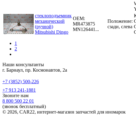
стеклоподъемник
OEM:
механический
Положение:
MR473875
(ручной)
сзади, слева
MN126441...
Mitsubishi Dingo
1
2
Наши консультанты
г. Барнаул, пр. Космонавтов, 2а
+7 (3852) 500-226
+7 913 241-1881
Звоните нам
8 800 500 22 01
(звонок бесплатный)
© 2026, CAR22, интернет-магазин запчастей для иномарок