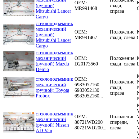
OEM:
(ручной)
сзади,
MR991468
Mitsubishi Lancer
справа
Cargo
стеклоподъемник
механический
OEM:
Положение:
(ручной)
MR991467
сзади, слева
Mitsubishi Lancer
Cargo
стеклоподъемник
механический
OEM:
Положение:
(ручной) Mazda
D20173560
сзади, слева
Demio
стеклоподъемник
OEM:
Положение:
механический
6983052160
сзади,
(ручной) Toyota
6983052130
справа
Probox
6983052160...
стеклоподъемник
OEM:
Положение:
механический
80721WD200
спереди,
(ручной) Nissan
80721WD200...
слева
AD Van