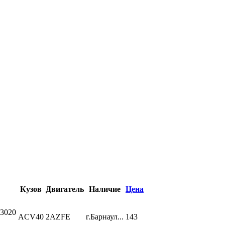
Кузов
Двигатель
Наличие
Цена
3020
ACV40
2AZFE
г.Барнаул...
143