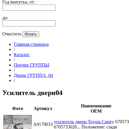
Год выпуска, от:
до:
Очистить
Главная страница
/
Каталог
/
Прочие ГРУППЫ
/
Двери ГРУППА_04
/
Усилитель двери04
Наименование
Фото
Артикул
ОЕМ
усилитель двери Toyota Camry
670573
A0170033
6705733020...
Положение: сзади