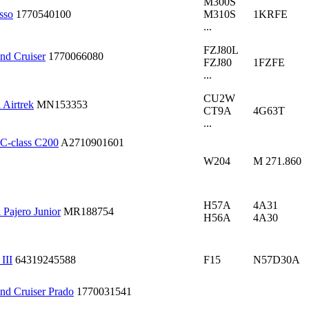
M300S
sso
1770540100
M310S
1KRFE
...
FZJ80L
nd Cruiser
1770066080
FZJ80
1FZFE
...
CU2W
Airtrek
MN153353
CT9A
4G63T
...
C-class C200
A2710901601
W204
M 271.860
H57A
4A31
Pajero Junior
MR188754
H56A
4A30
III
64319245588
F15
N57D30A
d Cruiser Prado
1770031541