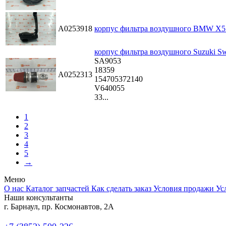
A0253918
корпус фильтра воздушного BMW X5 
корпус фильтра воздушного Suzuki Sw
SA9053
18359
A0252313
154705372140
V640055
33...
1
2
3
4
5
→
Меню
О нас
Каталог запчастей
Как сделать заказ
Условия продажи
Ус
Наши консультанты
г. Барнаул, пр. Космонавтов, 2А