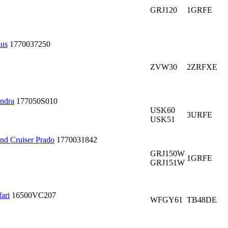
GRJ120
1GRFE
ius
1770037250
ZVW30
2ZRFXE
ndra
177050S010
USK60
3URFE
USK51
d Cruiser Prado
1770031842
GRJ150W
1GRFE
GRJ151W
ari
16500VC207
WFGY61
TB48DE