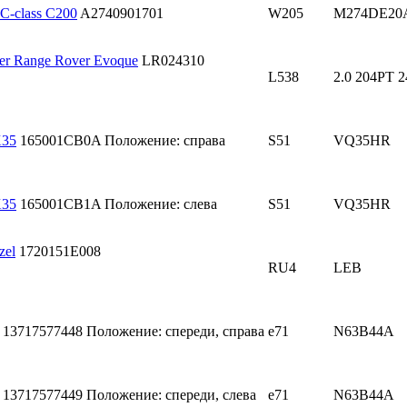
C-class C200
A2740901701
W205
M274DE20
er Range Rover Evoque
LR024310
L538
2.0 204PT 2
X35
165001CB0A
Положение: справа
S51
VQ35HR
X35
165001CB1A
Положение: слева
S51
VQ35HR
zel
1720151E008
RU4
LEB
13717577448
Положение: спереди, справа
e71
N63B44A
13717577449
Положение: спереди, слева
e71
N63B44A