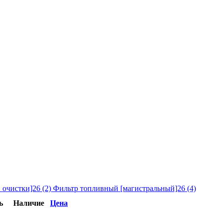
 очистки]26
(2)
Фильтр топливный [магистральный]26
(4)
ь
Наличие
Цена