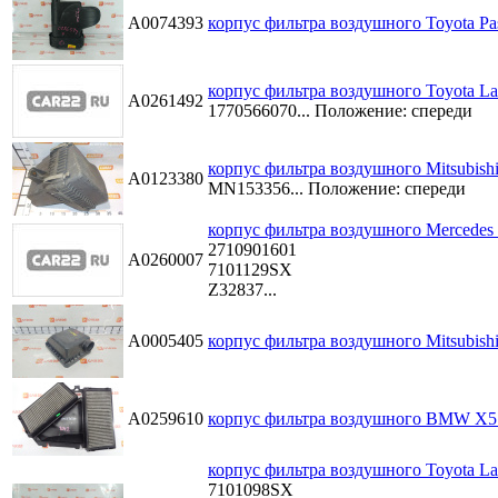
A0074393
корпус фильтра воздушного Toyota Pa
корпус фильтра воздушного Toyota La
A0261492
1770566070...
Положение: спереди
корпус фильтра воздушного Mitsubishi 
A0123380
MN153356...
Положение: спереди
корпус фильтра воздушного Mercedes 
2710901601
A0260007
7101129SX
Z32837...
A0005405
корпус фильтра воздушного Mitsubishi 
A0259610
корпус фильтра воздушного BMW X5 
корпус фильтра воздушного Toyota Lan
7101098SX