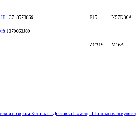
III
13718573869
F15
N57D30A
ift
1370063J00
ZC31S
M16A
ловия возврата
Контакты
Доставка
Помощь
Шинный калькулято