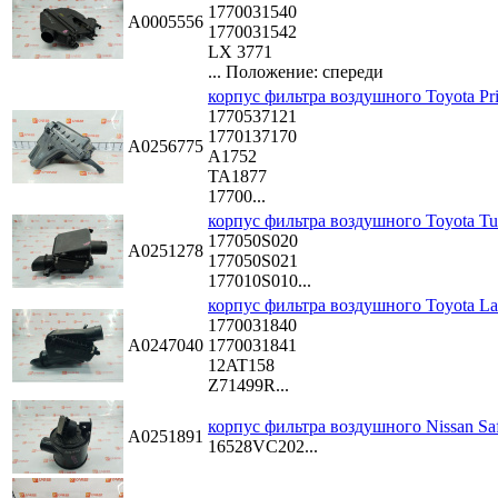
1770031540
A0005556
1770031542
LX 3771
...
Положение: спереди
корпус фильтра воздушного Toyota Pr
1770537121
1770137170
A0256775
A1752
TA1877
17700...
корпус фильтра воздушного Toyota Tu
177050S020
A0251278
177050S021
177010S010...
корпус фильтра воздушного Toyota Lan
1770031840
A0247040
1770031841
12AT158
Z71499R...
корпус фильтра воздушного Nissan Saf
A0251891
16528VC202...