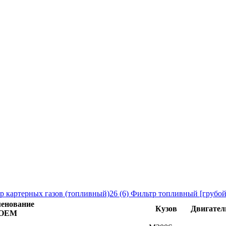
р картерных газов (топливный)26
(6)
Фильтр топливный [грубой
енование
Кузов
Двигател
ОЕМ