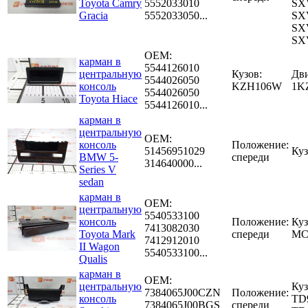
Toyota Camry
5552033010
SX
Gracia
5552033050...
SX
SX
SX
OEM:
карман в
5544126010
центральную
Кузов:
Дви
5544026050
консоль
KZH106W
1K
5544026050
Toyota Hiace
5544126010...
карман в
центральную
OEM:
консоль
Положение:
51456951029
Куз
BMW 5-
спереди
314640000...
Series V
sedan
карман в
OEM:
центральную
5540533100
консоль
Положение:
Куз
7413082030
Toyota Mark
спереди
MC
7412912010
II Wagon
5540533100...
Qualis
карман в
OEM:
центральную
Куз
7384065J00CZN
Положение:
консоль
TD
7384065J00BGS
спереди