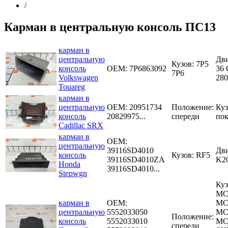
/
Карман в центральную консоль ПС13
карман в
центральную
Дви
Кузов: 7P5
консоль
OEM: 7P6863092
36
7P6
Volkswagen
280
Touareg
карман в
центральную
OEM:
20951734
Положение:
Куз
консоль
20829975...
спереди
пок
Cadillac SRX
карман в
OEM:
центральную
39116SD4010
Дви
консоль
Кузов: RF5
39116SD4010ZA
K2
Honda
39116SD4010...
Stepwgn
Куз
MC
карман в
OEM:
MC
центральную
5552033050
MC
Положение:
консоль
5552033010
MC
спереди