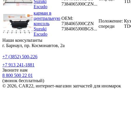
Suzuki
TD
7384065J00CZN...
Escudo
карман в
центральную
OEM:
Положение:
Куз
консоль
7384065J00CZN
спереди
TD
Suzuki
7384065J00BGS...
Escudo
Наши консультанты
г. Барнаул, пр. Космонавтов, 2а
+7 (3852) 500-226
+7 913 241-1881
Звоните нам
8 800 500 22 01
(звонок бесплатный)
© 2026, CAR22, интернет-магазин запчастей для иномарок