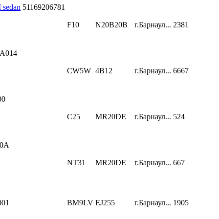
 sedan
51169206781
F10
N20B20B
г.Барнаул...
2381
7A014
CW5W
4B12
г.Барнаул...
6667
00
C25
MR20DE
г.Барнаул...
524
80A
NT31
MR20DE
г.Барнаул...
667
001
BM9LV
EJ255
г.Барнаул...
1905