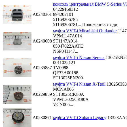
консоль центральная BMW 5-Series VI
64229158312
A0240361
894202101
51169206785
51169206781...
Положение: сзади
муфта VVT-i Mitsubishi Outlander
114
VPM1147A014
A0240008
ST1147A014
05047022AATE
NSP041147...
муфта VVT-i Nissan Serena
13025EN2
0011022121
A0235887
TV0088
QF33A00188
ST13025EN200
муфта VVT-i Nissan X-Trail
13025CK
MCNA005
A0229859
ST13025CK80A
VPM13025CK80A
VCN005...
A0230871
муфта VVT-i Subaru Legacy
13323AA