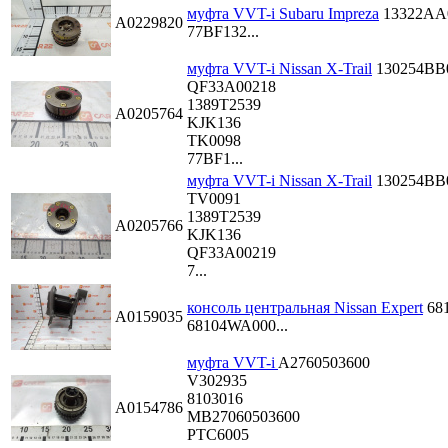
муфта VVT-i Subaru Impreza
13322AA
A0229820
77BF132...
муфта VVT-i Nissan X-Trail
130254BB
QF33A00218
1389T2539
A0205764
KJK136
TK0098
77BF1...
муфта VVT-i Nissan X-Trail
130254BB
TV0091
1389T2539
A0205766
KJK136
QF33A00219
7...
консоль центральная Nissan Expert
68
A0159035
68104WA000...
муфта VVT-i
A2760503600
V302935
8103016
A0154786
MB27060503600
PTC6005