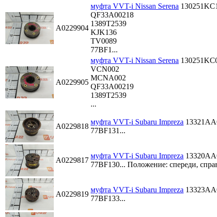
муфта VVT-i Nissan Serena
130251KC
QF33A00218
1389T2539
A0229904
KJK136
TV0089
77BF1...
муфта VVT-i Nissan Serena
130251KC
VCN002
MCNA002
A0229905
QF33A00219
1389T2539
...
муфта VVT-i Subaru Impreza
13321AA
A0229818
77BF131...
муфта VVT-i Subaru Impreza
13320AA
A0229817
77BF130...
Положение: спереди, спра
муфта VVT-i Subaru Impreza
13323AA
A0229819
77BF133...