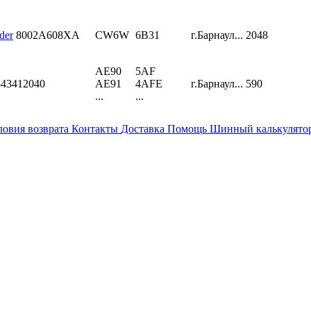
der
8002A608XA
CW6W
6B31
г.Барнаул...
2048
AE90
5AF
543412040
AE91
4AFE
г.Барнаул...
590
...
...
ловия возврата
Контакты
Доставка
Помощь
Шинный калькулято