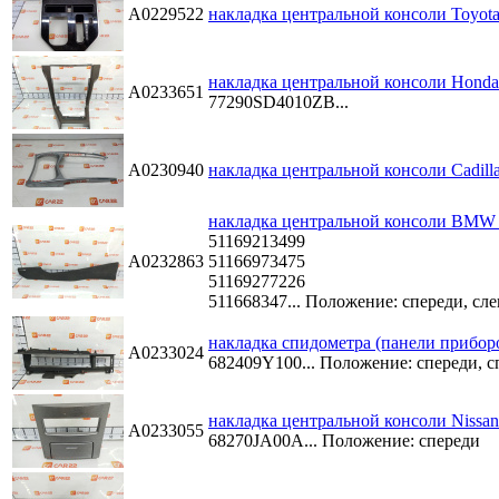
A0229522
накладка центральной консоли Toyota
накладка центральной консоли Honda
A0233651
77290SD4010ZB...
A0230940
накладка центральной консоли Cadil
накладка центральной консоли BMW 
51169213499
A0232863
51166973475
51169277226
511668347...
Положение: спереди, сле
накладка спидометра (панели приборо
A0233024
682409Y100...
Положение: спереди, с
накладка центральной консоли Nissan
A0233055
68270JA00A...
Положение: спереди