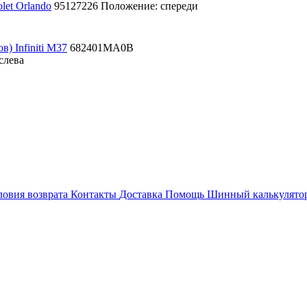
let Orlando
95127226
Положение: спереди
) Infiniti M37
682401MA0B
слева
ловия возврата
Контакты
Доставка
Помощь
Шинный калькулято