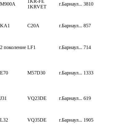
1KR-FE
M900A
г.Барнаул...
3810
1KRVET
KA1
C20A
г.Барнаул...
857
2 поколение
LF1
г.Барнаул...
714
E70
M57D30
г.Барнаул...
1333
J31
VQ23DE
г.Барнаул...
619
L32
VQ35DE
г.Барнаул...
1905