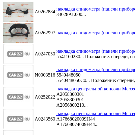
накладка спидометра (панели приборо
A0262884
83028AL000...
A0262997
накладка спидометра (панели приборов
накладка спидометра (панели приборов
A0247050
5541160230...
Положение: спереди, сп
накладка спидометра (панели прибор
N0003516
5540448050
5540448050C0...
Положение: спереди,
накладка центральной консоли Merced
A2058300301
A0252022
A2058300301
A2056800210...
накладка центральной консоли Merce
A0243560
A17668020009H44
A17668074009H44...