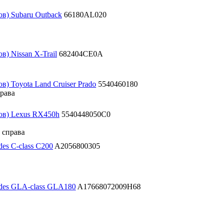
в) Subaru Outback
66180AL020
) Nissan X-Trail
682404CE0A
) Toyota Land Cruiser Prado
5540460180
рава
ов) Lexus RX450h
5540448050C0
 справа
es C-class C200
A2056800305
des GLA-class GLA180
A17668072009H68