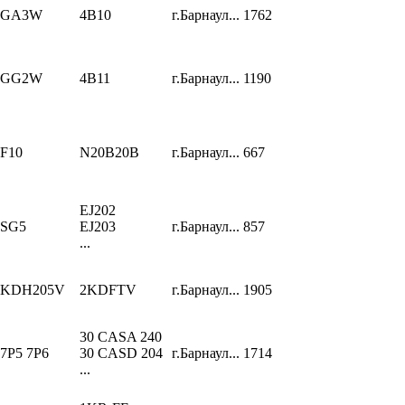
GA3W
4B10
г.Барнаул...
1762
GG2W
4B11
г.Барнаул...
1190
F10
N20B20B
г.Барнаул...
667
EJ202
SG5
EJ203
г.Барнаул...
857
...
KDH205V
2KDFTV
г.Барнаул...
1905
30 CASA 240
7P5 7P6
30 CASD 204
г.Барнаул...
1714
...