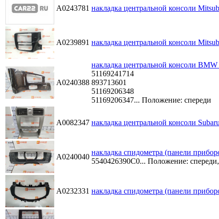
A0243781
накладка центральной консоли Mitsub
A0239891
накладка центральной консоли Mitsubi
накладка центральной консоли BMW 5
51169241714
A0240388
893713601
51169206348
51169206347...
Положение: спереди
A0082347
накладка центральной консоли Subaru 
накладка спидометра (панели приборо
A0240040
5540426390C0...
Положение: спереди,
A0232331
накладка спидометра (панели приборо