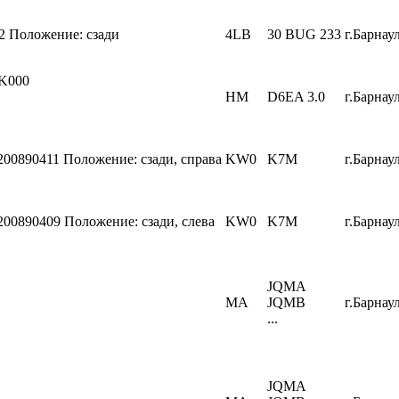
2
Положение: сзади
4LB
30 BUG 233
г.Барнаул
K000
HM
D6EA 3.0
г.Барнаул
200890411
Положение: сзади, справа
KW0
K7M
г.Барнаул
200890409
Положение: сзади, слева
KW0
K7M
г.Барнаул
JQMA
MA
JQMB
г.Барнаул
...
JQMA