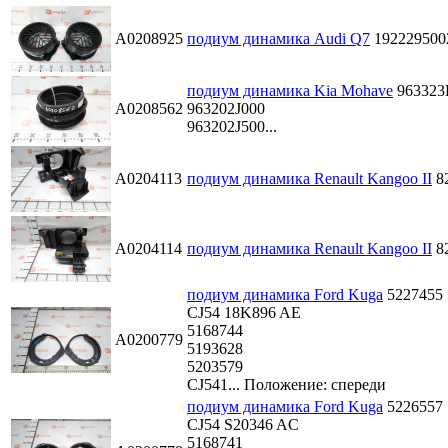
A0208925
подиум динамика Audi Q7
192229500
подиум динамика Kia Mohave
963323
A0208562
963202J000
963202J500...
A0204113
подиум динамика Renault Kangoo II
8
A0204114
подиум динамика Renault Kangoo II
8
подиум динамика Ford Kuga
5227455
CJ54 18K896 AE
5168744
A0200779
5193628
5203579
CJ541...
Положение: спереди
подиум динамика Ford Kuga
5226557
CJ54 S20346 AC
5168741