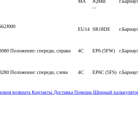
MA
JQMB
г.Барнаул
...
662J000
EU14
SR18DE
г.Барнаул
8080
Положение: спереди, справа
4C
EP6 (5FW)
г.Барнаул
8280
Положение: спереди, слева
4C
EP6C (5FS)
г.Барнаул
ловия возврата
Контакты
Доставка
Помощь
Шинный калькулято