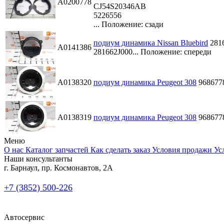
A0200778
CJ54S20346AB
5226556
...
Положение: сзади
подиум динамика Nissan Bluebird
281
A0141386
281662J000...
Положение: спереди
A0138320
подиум динамика Peugeot 308
968677
A0138319
подиум динамика Peugeot 308
968677
Меню
О нас
Каталог запчастей
Как сделать заказ
Условия продажи
Ус
Наши консультанты
г. Барнаул, пр. Космонавтов, 2А
+7 (3852) 500-226
Автосервис