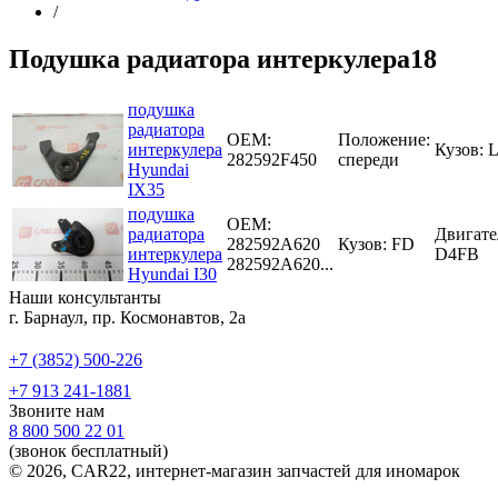
/
Подушка радиатора интеркулера18
подушка
радиатора
OEM:
Положение:
интеркулера
Кузов: 
282592F450
спереди
Hyundai
IX35
подушка
OEM:
радиатора
Двигате
282592A620
Кузов: FD
интеркулера
D4FB
282592A620...
Hyundai I30
Наши консультанты
г. Барнаул, пр. Космонавтов, 2а
+7 (3852) 500-226
+7 913 241-1881
Звоните нам
8 800 500 22 01
(звонок бесплатный)
© 2026, CAR22, интернет-магазин запчастей для иномарок