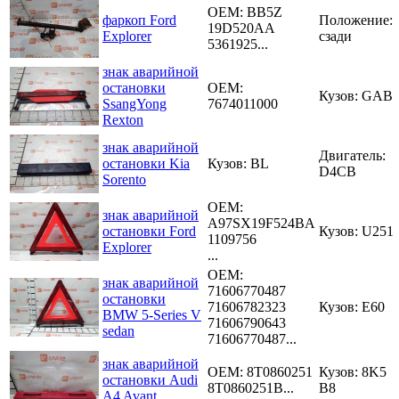
OEM:
BB5Z
фаркоп Ford
Положение:
19D520AA
Explorer
сзади
5361925...
знак аварийной
остановки
OEM:
Кузов: GAB
SsangYong
7674011000
Rexton
знак аварийной
Двигатель:
остановки Kia
Кузов: BL
D4CB
Sorento
OEM:
знак аварийной
A97SX19F524BA
остановки Ford
Кузов: U251
1109756
Explorer
...
OEM:
знак аварийной
71606770487
остановки
71606782323
Кузов: E60
BMW 5-Series V
71606790643
sedan
71606770487...
знак аварийной
OEM:
8T0860251
Кузов: 8K5
остановки Audi
8T0860251B...
B8
A4 Avant