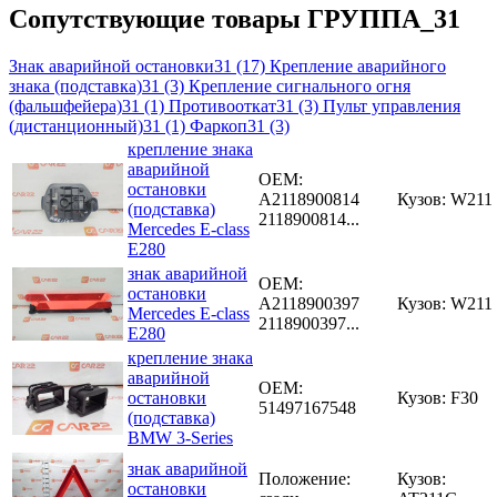
Сопутствующие товары ГРУППА_31
Знак аварийной остановки31
(17)
Крепление аварийного
знака (подставка)31
(3)
Крепление сигнального огня
(фальшфейера)31
(1)
Противооткат31
(3)
Пульт управления
(дистанционный)31
(1)
Фаркоп31
(3)
крепление знака
аварийной
OEM:
остановки
A2118900814
Кузов: W211
(подставка)
2118900814...
Mercedes E-class
E280
знак аварийной
OEM:
остановки
A2118900397
Кузов: W211
Mercedes E-class
2118900397...
E280
крепление знака
аварийной
OEM:
остановки
Кузов: F30
51497167548
(подставка)
BMW 3-Series
знак аварийной
Положение:
Кузов:
остановки