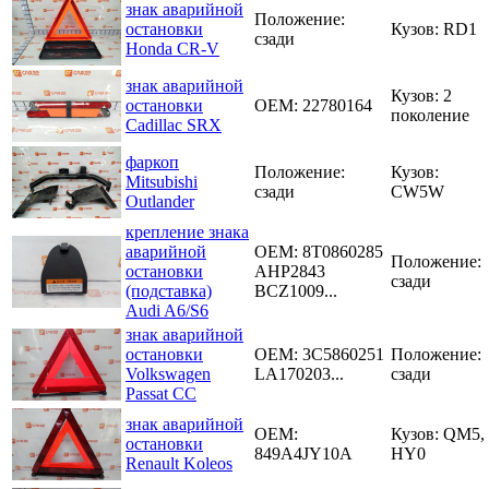
знак аварийной
Положение:
остановки
Кузов: RD1
сзади
Honda CR-V
знак аварийной
Кузов: 2
остановки
OEM: 22780164
поколение
Cadillac SRX
фаркоп
Положение:
Кузов:
Mitsubishi
сзади
CW5W
Outlander
крепление знака
аварийной
OEM:
8T0860285
Положение:
остановки
AHP2843
сзади
(подставка)
BCZ1009...
Audi A6/S6
знак аварийной
остановки
OEM:
3C5860251
Положение:
Volkswagen
LA170203...
сзади
Passat CC
знак аварийной
OEM:
Кузов: QM5,
остановки
849A4JY10A
HY0
Renault Koleos