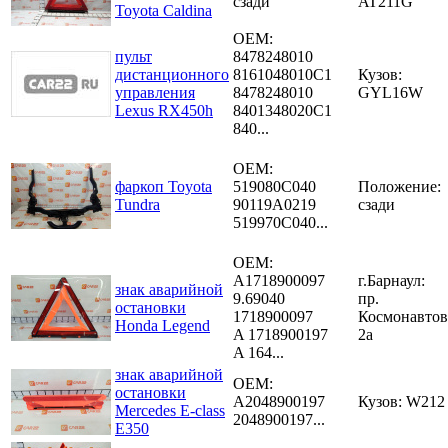
сзади
AT211G
Toyota Caldina
OEM:
пульт
8478248010
дистанционного
8161048010C1
Кузов:
управления
8478248010
GYL16W
Lexus RX450h
8401348020C1
840...
OEM:
фаркоп Toyota
519080C040
Положение:
Tundra
90119A0219
сзади
519970C040...
OEM:
A1718900097
г.Барнаул:
знак аварийной
9.69040
пр.
остановки
1718900097
Космонавтов
Honda Legend
A 1718900197
2а
A 164...
знак аварийной
OEM:
остановки
A2048900197
Кузов: W212
Mercedes E-class
2048900197...
E350