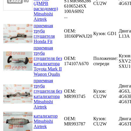
STMR988286
(ДМРВ
CU2W
4G63
6106524SX
расходомер)
100A6092
Mitsubishi
...
Airtrek
приемная
труба
OEM:
Двига
Кузов: GD1
глушителя
18160PWAJ20
L13A
Honda Fit
приемная
труба
Кузов
глушителя без
OEM:
Положение:
SXV2
катализатора
174107A670
спереди
SXU1
Toyota Mark II
Wagon Qualis
приемная
труба
Двига
глушителя без
OEM:
Кузов:
4G63,
катализатора
MR993745
CU2W
4G63
Mitsubishi
4G63
Airtrek
катализатор
OEM:
Кузов:
Двига
Mitsubishi
MR993787
CU2W
4G63
Airtrek