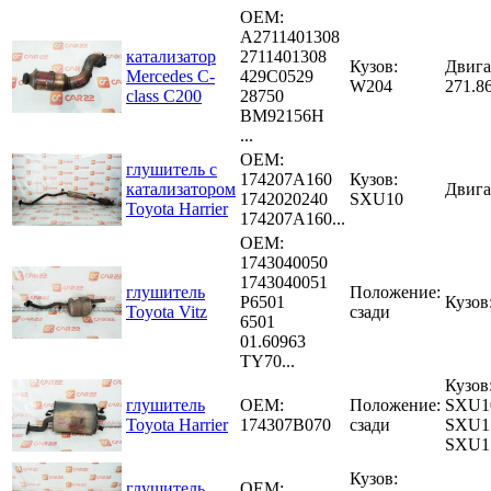
OEM:
A2711401308
катализатор
2711401308
Кузов:
Двига
Mercedes C-
429C0529
W204
271.8
class C200
28750
BM92156H
...
OEM:
глушитель с
174207A160
Кузов:
катализатором
Двига
1742020240
SXU10
Toyota Harrier
174207A160...
OEM:
1743040050
1743040051
глушитель
Положение:
P6501
Кузов
Toyota Vitz
сзади
6501
01.60963
TY70...
Кузов
глушитель
OEM:
Положение:
SXU1
Toyota Harrier
174307B070
сзади
SXU1
SXU
Кузов:
глушитель
OEM: