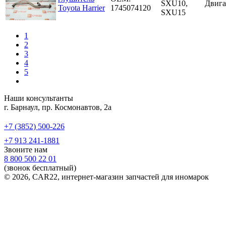
SXU10,
Двига
Toyota Harrier
1745074120
SXU15
1
2
3
4
5
Наши консультанты
г. Барнаул, пр. Космонавтов, 2а
+7 (3852) 500-226
+7 913 241-1881
Звоните нам
8 800 500 22 01
(звонок бесплатный)
© 2026, CAR22, интернет-магазин запчастей для иномарок