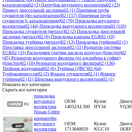
катализатора02
(2)
Патрубок впускного коллектора02
(23)
Привод дроссельной заслонки02
(1)
Приемная труба
глушителя (без катализатора)02
(157)
Приемная труба
глушителя [с катализатором]02
(70)
Прокладка впускного
коллектора02
(44)
Прокладка выпускного коллектора02
(116)
Прокладка глушителя (металл)02
(2)
Прокладка дроссельной
заслонки (металл)02
(6)
Прокладка клапана EGR02
(10)
Прокладка турбины (металл)02
(13)
Прокладка турбины02
(1)
Проставка дроссельной заслонки02
(11)
Радиатор системы
EGR02
(33)
Расходомер (датчик расхода воздуха) (блистер)02
(45)
Резонатор воздушного фильтра (от адсорбера к гофре)
(блистер)02
(10)
Резонатор воздушного фильтра02
(136)
Тройник воздушный02
(6)
Турбина [ДВС]02
(64)
Турбокомпрессор02
(2)
Фланец глушителя02
(1)
Фланец
турбины02
(11)
Шпилька выпускного коллектора02
(1)
Показать все категории
Скрыть все категории
прокладка
впускного
OEM:
Кузов:
Двига
коллектора
14032AL500
HY34
VQ3
Nissan Cedric
кронштейн
впускного
OEM:
Кузов:
Двига
коллектора
1713840020
KGC10
1KRF