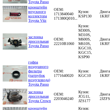
Toyota Passo
кронштейн
OEM:
впускного
Кузов:
Двига
1713840040
коллектора
KSP130
1KRF
171380Q010...
Toyota Vitz
Кузов:
M300S,
M310S,
заслонка
OEM:
M600S,
Двига
дроссельная
22210B1060
M610S,
1KRF
Toyota Passo
KGC10,
KGC15,
KSP90
гофра
воздушного
фильтра
OEM:
Кузов:
Двига
(патрубок
1771640020
KGC10
1KRF
воздуховода)
Toyota Passo
заслонка
Кузов:
OEM:
Двига
дроссельная
JCG11,
2203046240
2JZF
Toyota Crown
JZS177
кронштейн
Кузов: