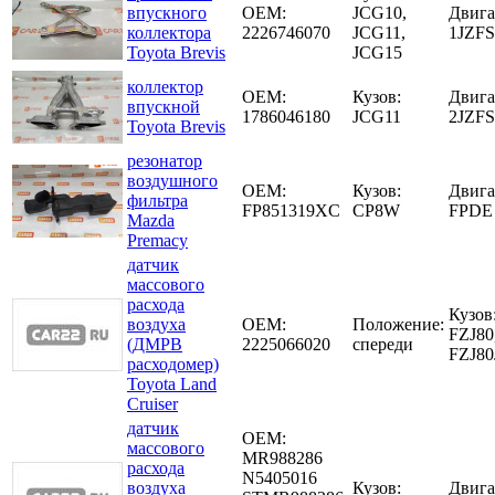
впускного
OEM:
JCG10,
Двига
коллектора
2226746070
JCG11,
1JZFS
Toyota Brevis
JCG15
коллектор
OEM:
Кузов:
Двига
впускной
1786046180
JCG11
2JZF
Toyota Brevis
резонатор
воздушного
OEM:
Кузов:
Двига
фильтра
FP851319XC
CP8W
FPDE
Mazda
Premacy
датчик
массового
расхода
Кузов
воздуха
OEM:
Положение:
FZJ80
(ДМРВ
2225066020
спереди
FZJ80
расходомер)
Toyota Land
Cruiser
датчик
OEM:
массового
MR988286
расхода
N5405016
воздуха
Кузов:
Двига