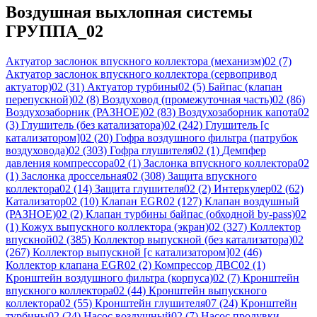
Воздушная выхлопная системы
ГРУППА_02
Актуатор заслонок впускного коллектора (механизм)02
(7)
Актуатор заслонок впускного коллектора (сервопривод
актуатор)02
(31)
Актуатор турбины02
(5)
Байпас (клапан
перепускной)02
(8)
Воздуховод (промежуточная часть)02
(86)
Воздухозаборник (РАЗНОЕ)02
(83)
Воздухозаборник капота02
(3)
Глушитель (без катализатора)02
(242)
Глушитель [с
катализатором]02
(20)
Гофра воздушного фильтра (патрубок
воздуховода)02
(303)
Гофра глушителя02
(1)
Демпфер
давления компрессора02
(1)
Заслонка впускного коллектора02
(1)
Заслонка дроссельная02
(308)
Защита впускного
коллектора02
(14)
Защита глушителя02
(2)
Интеркулер02
(62)
Катализатор02
(10)
Клапан EGR02
(127)
Клапан воздушный
(РАЗНОЕ)02
(2)
Клапан турбины байпас (обходной by-pass)02
(1)
Кожух выпускного коллектора (экран)02
(327)
Коллектор
впускной02
(385)
Коллектор выпускной (без катализатора)02
(267)
Коллектор выпускной [с катализатором]02
(46)
Коллектор клапана EGR02
(2)
Компрессор ДВС02
(1)
Кронштейн воздушного фильтра (корпуса)02
(7)
Кронштейн
впускного коллектора02
(44)
Кронштейн выпускного
коллектора02
(55)
Кронштейн глушителя07
(24)
Кронштейн
турбины02
(24)
Насос воздушный02
(7)
Насос продувки