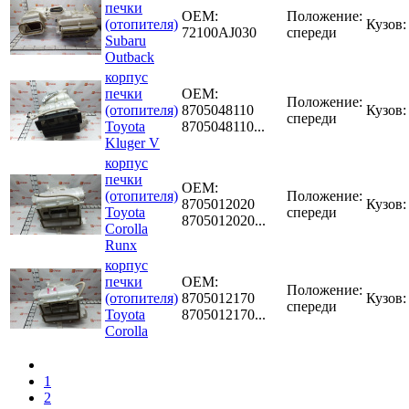
печки
OEM:
Положение:
(отопителя)
Кузов
72100AJ030
спереди
Subaru
Outback
корпус
печки
OEM:
Положение:
(отопителя)
8705048110
Кузов
спереди
Toyota
8705048110...
Kluger V
корпус
печки
OEM:
(отопителя)
Положение:
8705012020
Кузов
Toyota
спереди
8705012020...
Corolla
Runx
корпус
печки
OEM:
Положение:
(отопителя)
8705012170
Кузов
спереди
Toyota
8705012170...
Corolla
1
2