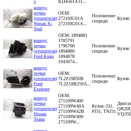
5
KD4561A11...
корпус
печки
OEM:
Положение:
(отопителя)
27210JG01A
Кузов:
спереди
Nissan X-
27210JG01A...
Trail
OEM:
1894881
корпус
1785791
печки
1796700
Положение:
Кузов
(отопителя)
1894880
спереди
Ford Kuga
1894878
1943074...
корпус
печки
OEM:
Положение:
(отопителя)
7L2Z19850B
Кузов:
спереди
Ford
7L2Z18B259A...
Explorer
OEM:
корпус
271109W400
печки
Двигат
271109W40A
Кузов: J31,
(отопителя)
QR20D
271109W42B
PJ31, TNJ31
Nissan
VQ35D
271109W400
Teana
271109W...
корпус