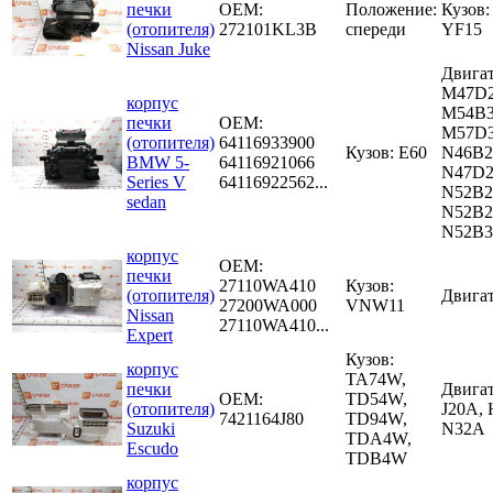
печки
OEM:
Положение:
Кузов:
(отопителя)
272101KL3B
спереди
YF15
Nissan Juke
Двига
M47D2
корпус
M54B3
печки
OEM:
M57D3
(отопителя)
64116933900
Кузов: E60
N46B2
BMW 5-
64116921066
N47D2
Series V
64116922562...
N52B2
sedan
N52B2
N52B30
корпус
OEM:
печки
27110WA410
Кузов:
(отопителя)
Двига
27200WA000
VNW11
Nissan
27110WA410...
Expert
Кузов:
корпус
TA74W,
печки
Двигат
OEM:
TD54W,
(отопителя)
J20A, 
7421164J80
TD94W,
Suzuki
N32A
TDA4W,
Escudo
TDB4W
корпус