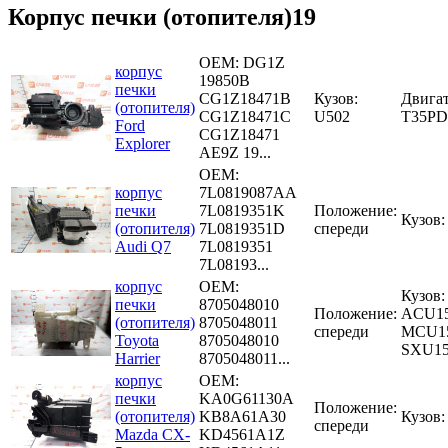
Корпус печки (отопителя)19
OEM:
DG1Z
корпус
19850B
печки
CG1Z18471B
Кузов:
Двигат
(отопителя)
CG1Z18471C
U502
T35P
Ford
CG1Z18471
Explorer
AE9Z 19...
OEM:
корпус
7L0819087AA
печки
7L0819351K
Положение:
Кузов:
(отопителя)
7L0819351D
спереди
Audi Q7
7L0819351
7L08193...
корпус
OEM:
Кузов
печки
8705048010
Положение:
ACU15
(отопителя)
8705048011
спереди
MCU15
Toyota
8705048010
SXU1
Harrier
8705048011...
корпус
OEM:
печки
KA0G61130A
Положение:
(отопителя)
KB8A61A30
Кузов
спереди
Mazda CX-
KD4561A1Z