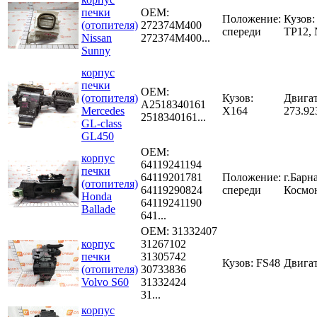
печки
OEM:
Положение:
Кузов:
(отопителя)
272374M400
спереди
TP12,
Nissan
272374M400...
Sunny
корпус
печки
OEM:
(отопителя)
Кузов:
Двигат
A2518340161
Mercedes
X164
273.92
2518340161...
GL-class
GL450
OEM:
корпус
64119241194
печки
64119201781
Положение:
г.Барна
(отопителя)
64119290824
спереди
Космон
Honda
64119241190
Ballade
641...
OEM:
31332407
корпус
31267102
печки
31305742
Кузов: FS48
Двигат
(отопителя)
30733836
Volvo S60
31332424
31...
корпус