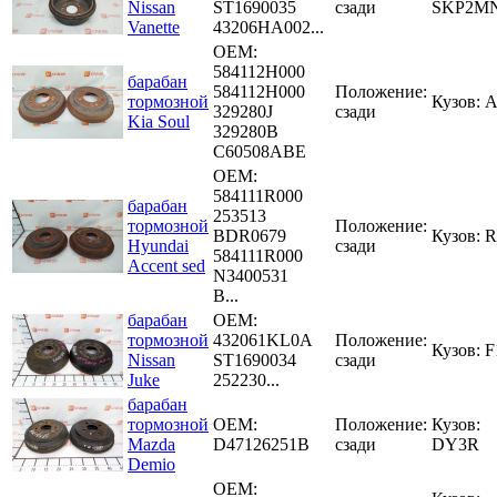
Nissan
ST1690035
сзади
SKP2M
Vanette
43206HA002...
OEM:
584112H000
барабан
584112H000
Положение:
тормозной
Кузов: 
329280J
сзади
Kia Soul
329280B
C60508ABE
OEM:
584111R000
барабан
253513
тормозной
Положение:
BDR0679
Кузов: 
Hyundai
сзади
584111R000
Accent sed
N3400531
B...
барабан
OEM:
тормозной
432061KL0A
Положение:
Кузов: F
Nissan
ST1690034
сзади
Juke
252230...
барабан
тормозной
OEM:
Положение:
Кузов:
Mazda
D47126251B
сзади
DY3R
Demio
OEM: