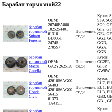
Барабан тормозной22
Кузов: S
OEM:
SF9, SG
26740FA000
SG9, GF
барабан
1825254401
GF2, GF
тормозной
Положение:
61310
GF4, GF
Subaru
сзади
BD8351
GG2, G
Forester
2474S
GGD,
2785S<...
GGA,
GGB
барабан
Кузов:
тормозной
OEM:
Положение:
CG2PP,
Mazda
GA2Y26251A
сзади
GF8P,
Capella
GW8W
OEM:
Кузов:
42610S6AG00
барабан
EU7, EU
56403
тормозной
Положение:
EU1, EU
42610S6AG00
Honda
сзади
EU3, EU
56415
Civic
GB3, GB
61373
GB1, G
TA415...
Кузов:
барабан