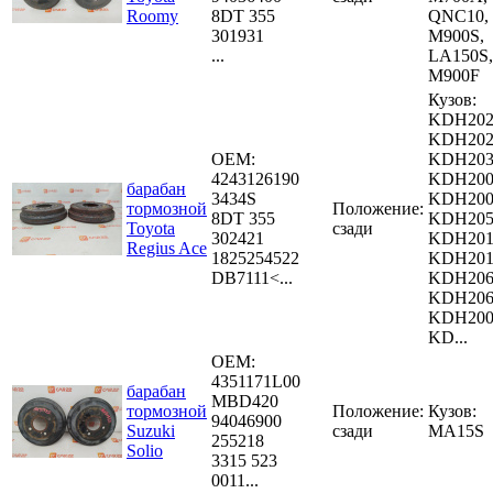
Roomy
8DT 355
QNC10,
301931
M900S,
...
LA150S,
M900F
Кузов:
KDH202
KDH202
OEM:
KDH203
4243126190
KDH200
барабан
3434S
KDH200
тормозной
Положение:
8DT 355
KDH205
Toyota
сзади
302421
KDH201
Regius Ace
1825254522
KDH201
DB7111<...
KDH206
KDH206
KDH200
KD...
OEM:
4351171L00
барабан
MBD420
тормозной
Положение:
Кузов:
94046900
Suzuki
сзади
MA15S
255218
Solio
3315 523
0011...