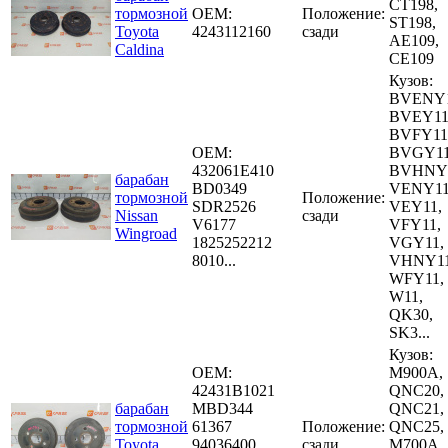
CT198,
тормозной
OEM:
Положение:
ST198,
Toyota
4243112160
сзади
AE109,
Caldina
CE109
Кузов:
BVENY1
BVEY11
BVFY11
OEM:
BVGY11
432061E410
BVHNY1
барабан
BD0349
VENY11
тормозной
Положение:
SDR2526
VEY11,
Nissan
сзади
V6177
VFY11,
Wingroad
1825252212
VGY11,
8010...
VHNY11
WFY11,
W11,
QK30,
SK3...
Кузов:
OEM:
M900A,
42431B1021
QNC20,
барабан
MBD344
QNC21,
тормозной
61367
Положение:
QNC25,
Toyota
94036400
сзади
M700A,