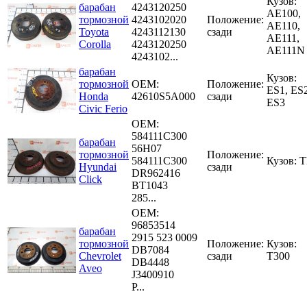
Кузов:
барабан
4243120250
AE100,
тормозной
4243102020
Положение:
AE110,
Toyota
4243112130
сзади
AE111,
Corolla
4243120250
AE111N
4243102...
барабан
Кузов:
тормозной
OEM:
Положение:
ES1, ES2
Honda
42610S5A000
сзади
ES3
Civic Ferio
OEM:
584111C300
барабан
56H07
тормозной
Положение:
584111C300
Кузов: 
Hyundai
сзади
DR962416
Click
BT1043
285...
OEM:
96853514
барабан
2915 523 0009
тормозной
Положение:
Кузов:
DB7084
Chevrolet
сзади
T300
DB4448
Aveo
J3400910
P...