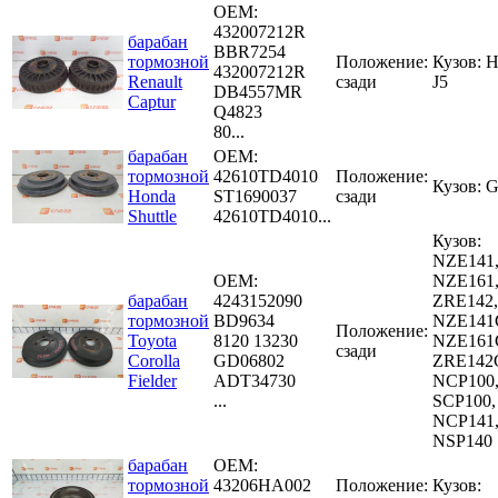
OEM:
432007212R
барабан
BBR7254
тормозной
Положение:
Кузов: 
432007212R
Renault
сзади
J5
DB4557MR
Captur
Q4823
80...
барабан
OEM:
тормозной
42610TD4010
Положение:
Кузов: 
Honda
ST1690037
сзади
Shuttle
42610TD4010...
Кузов:
NZE141
OEM:
NZE161
барабан
4243152090
ZRE142,
тормозной
BD9634
NZE141
Положение:
Toyota
8120 13230
NZE161
сзади
Corolla
GD06802
ZRE142
Fielder
ADT34730
NCP100
...
SCP100,
NCP141
NSP140
барабан
OEM:
тормозной
43206HA002
Положение:
Кузов: