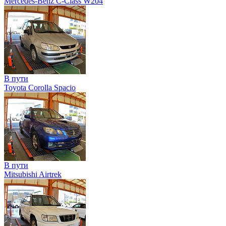
Mercedes-Benz C-Class W204
В пути
Toyota Corolla Spacio
В пути
Mitsubishi Airtrek