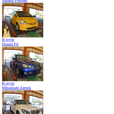
Subaru Forester
В пути
Honda Fit
В пути
Mitsubishi Airtrek