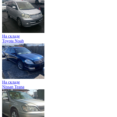
На складе
Toyota Noah
На складе
Nissan Teana