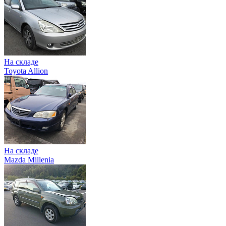
На складе
Toyota Allion
На складе
Mazda Millenia