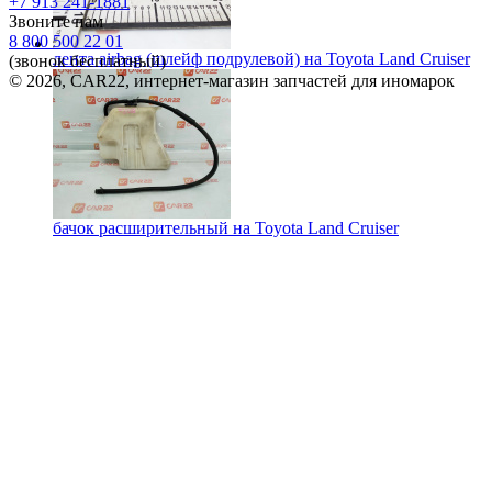
+7 913 241-1881
Звоните нам
8 800 500 22 01
лента airbag (шлейф подрулевой) на
Toyota Land Cruiser
(звонок бесплатный)
© 2026, CAR22, интернет-магазин запчастей для иномарок
бачок расширительный на
Toyota Land Cruiser