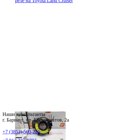
реле на
Toyota Land Cruiser
Наши консультанты
г. Барнаул, пр. Космонавтов, 2а
+7 (3852) 500-226