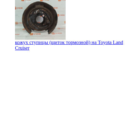
кожух ступицы (щиток тормозной) на
Toyota Land
Cruiser