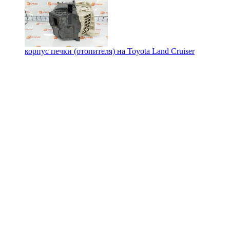
корпус печки (отопителя) на
Toyota Land Cruiser