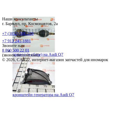
Наши консультанты
г. Барнаул, пр. Космонавтов, 2а
+7 (3852) 500-226
+7 913 241-1881
Звоните нам
8 800 500 22 01
привод (в сборе) на
Audi Q7
(звонок бесплатный)
© 2026, CAR22, интернет-магазин запчастей для иномарок
кронштейн генератора на
Audi Q7