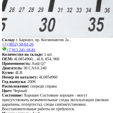
Склад:
г. Барнаул, пр. Космонавтов 2а ,
+7 (3852) 50-02-26
+7 913 241-18-81
Количество на складе:
1
шт.
OEM:
4L0854960, , 4L0, 854, 960
Применимость:
Audi Q7
Двигатель:
30 CASA 240
Кузов:
4LB
Номер по каталогу:
4L0854960
Год выпуска:
2009
Расположение:
спереди справа
Цвет:
Черный
Состояние:
Хорошее
Состояние хорошее - могут
присутствовать незначительные следы эксплуатации (мелкие
царапины, потертость), следы снятия/установки.
Восстановительные работы не требуются.