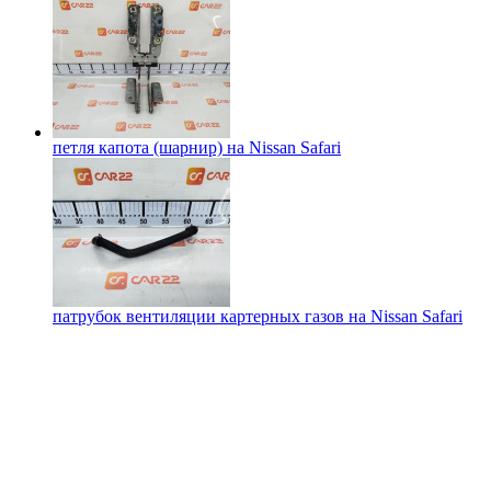
петля капота (шарнир) на
Nissan Safari
патрубок вентиляции картерных газов на
Nissan Safari