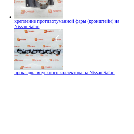
крепление противотуманной фары (кронштейн) на
Nissan Safari
прокладка впускного коллектора на
Nissan Safari