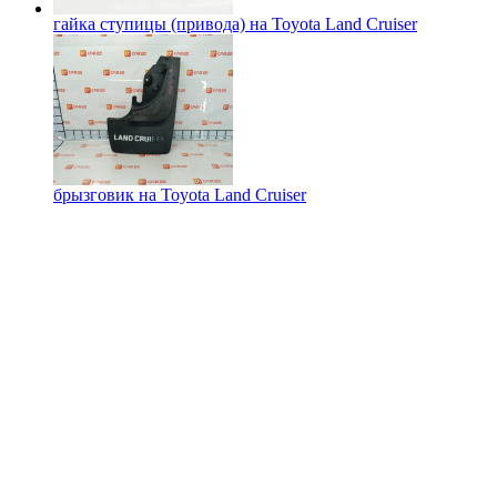
гайка ступицы (привода) на
Toyota Land Cruiser
брызговик на
Toyota Land Cruiser