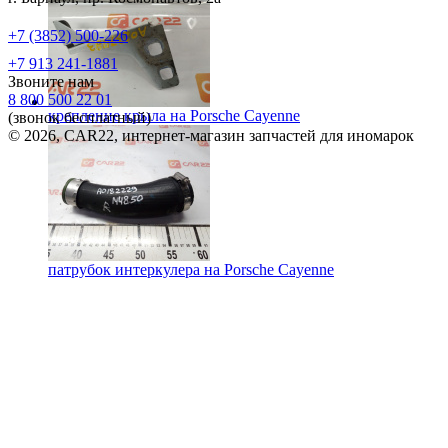
+7 (3852) 500-226
+7 913 241-1881
Звоните нам
8 800 500 22 01
крепление крыла на
Porsche Cayenne
(звонок бесплатный)
© 2026, CAR22, интернет-магазин запчастей для иномарок
патрубок интеркулера на
Porsche Cayenne