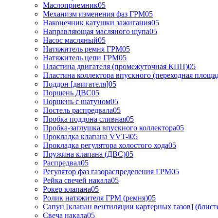
Маслоприемник05
Механизм изменения фаз ГРМ05
Наконечник катушки зажигания05
Направляющая масляного щупа05
Насос масляный05
Натяжитель ремня ГРМ05
Натяжитель цепи ГРМ05
Пластина двигателя (промежуточная КПП)05
Пластина коллектора впускного (переходная площа
Поддон [двигателя]05
Поршень ДВС05
Поршень с шатуном05
Постель распредвала05
Пробка поддона сливная05
Пробка-заглушка впускного коллектора05
Прокладка клапана VVT-i05
Прокладка регулятора холостого хода05
Пружина клапана (ДВС)05
Распредвал05
Регулятор фаз газораспределения ГРМ05
Рейка свечей накала05
Рокер клапана05
Ролик натяжителя ГРМ (ремня)05
Сапун [клапан вентиляции картерных газов] (блист
Свеча накала05