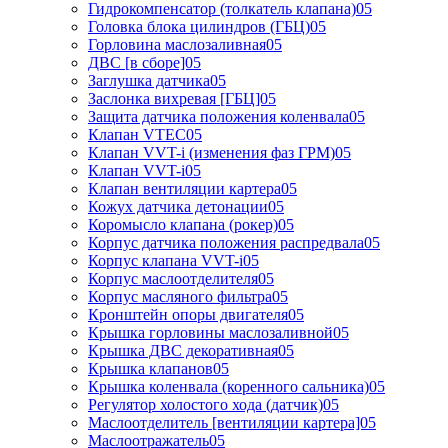
Гидрокомпенсатор (толкатель клапана)05
Головка блока цилиндров (ГБЦ)05
Горловина маслозаливная05
ДВС [в сборе]05
Заглушка датчика05
Заслонка вихревая [ГБЦ]05
Защита датчика положения коленвала05
Клапан VTEC05
Клапан VVT-i (изменения фаз ГРМ)05
Клапан VVT-i05
Клапан вентиляции картера05
Кожух датчика детонации05
Коромысло клапана (рокер)05
Корпус датчика положения распредвала05
Корпус клапана VVT-i05
Корпус маслоотделителя05
Корпус масляного фильтра05
Кронштейн опоры двигателя05
Крышка горловины маслозаливной05
Крышка ДВС декоративная05
Крышка клапанов05
Крышка коленвала (коренного сальника)05
Регулятор холостого хода (датчик)05
Маслоотделитель [вентиляции картера]05
Маслоотражатель05