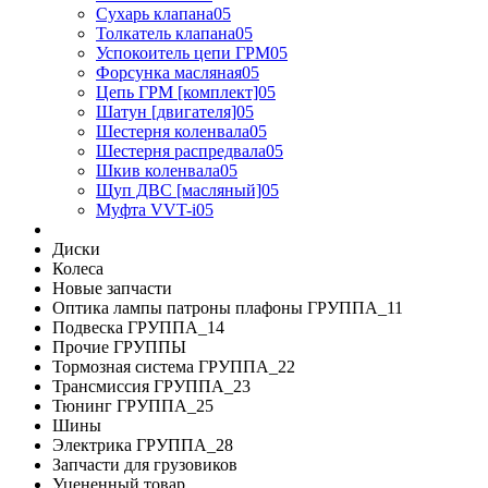
Сухарь клапана05
Толкатель клапана05
Успокоитель цепи ГРМ05
Форсунка масляная05
Цепь ГРМ [комплект]05
Шатун [двигателя]05
Шестерня коленвала05
Шестерня распредвала05
Шкив коленвала05
Щуп ДВС [масляный]05
Муфта VVT-i05
Диски
Колеса
Новые запчасти
Оптика лампы патроны плафоны ГРУППА_11
Подвеска ГРУППА_14
Прочие ГРУППЫ
Тормозная система ГРУППА_22
Трансмиссия ГРУППА_23
Тюнинг ГРУППА_25
Шины
Электрика ГРУППА_28
Запчасти для грузовиков
Уцененный товар