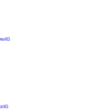
дка)05
ер)05