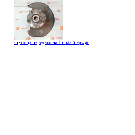
ступица передняя на
Honda Stepwgn