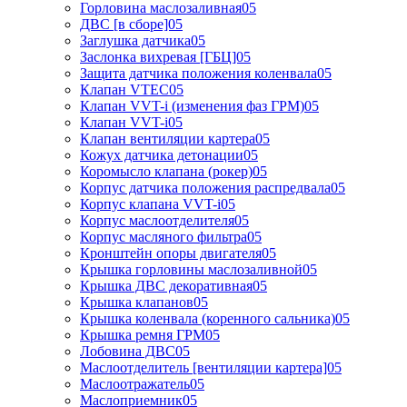
Горловина маслозаливная05
ДВС [в сборе]05
Заглушка датчика05
Заслонка вихревая [ГБЦ]05
Защита датчика положения коленвала05
Клапан VTEC05
Клапан VVT-i (изменения фаз ГРМ)05
Клапан VVT-i05
Клапан вентиляции картера05
Кожух датчика детонации05
Коромысло клапана (рокер)05
Корпус датчика положения распредвала05
Корпус клапана VVT-i05
Корпус маслоотделителя05
Корпус масляного фильтра05
Кронштейн опоры двигателя05
Крышка горловины маслозаливной05
Крышка ДВС декоративная05
Крышка клапанов05
Крышка коленвала (коренного сальника)05
Крышка ремня ГРМ05
Лобовина ДВС05
Маслоотделитель [вентиляции картера]05
Маслоотражатель05
Маслоприемник05