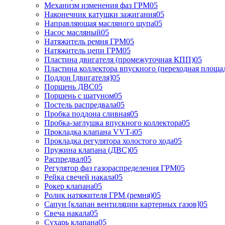
Механизм изменения фаз ГРМ05
Наконечник катушки зажигания05
Направляющая масляного щупа05
Насос масляный05
Натяжитель ремня ГРМ05
Натяжитель цепи ГРМ05
Пластина двигателя (промежуточная КПП)05
Пластина коллектора впускного (переходная площа
Поддон [двигателя]05
Поршень ДВС05
Поршень с шатуном05
Постель распредвала05
Пробка поддона сливная05
Пробка-заглушка впускного коллектора05
Прокладка клапана VVT-i05
Прокладка регулятора холостого хода05
Пружина клапана (ДВС)05
Распредвал05
Регулятор фаз газораспределения ГРМ05
Рейка свечей накала05
Рокер клапана05
Ролик натяжителя ГРМ (ремня)05
Сапун [клапан вентиляции картерных газов]05
Свеча накала05
Сухарь клапана05