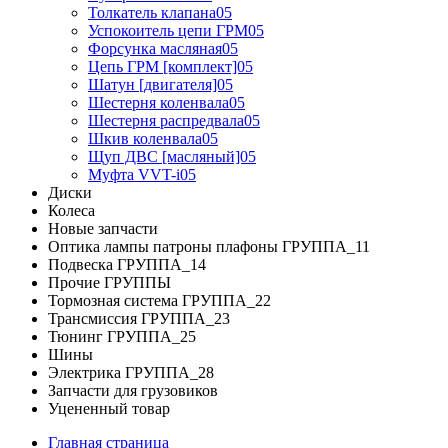
Толкатель клапана05
Успокоитель цепи ГРМ05
Форсунка масляная05
Цепь ГРМ [комплект]05
Шатун [двигателя]05
Шестерня коленвала05
Шестерня распредвала05
Шкив коленвала05
Щуп ДВС [масляный]05
Муфта VVT-i05
Диски
Колеса
Новые запчасти
Оптика лампы патроны плафоны ГРУППА_11
Подвеска ГРУППА_14
Прочие ГРУППЫ
Тормозная система ГРУППА_22
Трансмиссия ГРУППА_23
Тюнинг ГРУППА_25
Шины
Электрика ГРУППА_28
Запчасти для грузовиков
Уцененный товар
Главная страница