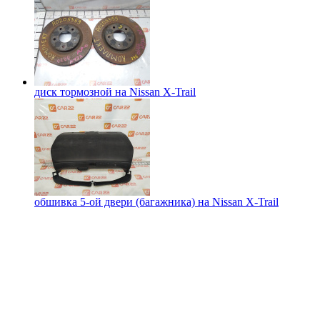
диск тормозной на
Nissan X-Trail
обшивка 5-ой двери (багажника) на
Nissan X-Trail