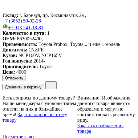
Склад:
г. Барнаул, пр. Космонавтов 2а ,
+7 (3852) 50-02-26
+7 913 241-18-81
Количество в пути:
1
OEM:
8630052490,
Применимость:
Toyota Probox
, Toyota...
и еще 1 модель
Двигатель:
1NZFE
Кузов:
NCP160V, NCP165V
Год выпуска:
2014-
Производитель:
Toyota
Цена
:
4000
Отложить
Добавить в корзину
Есть вопросы по данному товару?
Внимание!
Изображения
Наши менеджеры с удовольствием
данного товара являются
ответят на них в ближайшее
образцами и могут не
время!
Задать вопрос по этому
соответствовать реальному
товару
виду.
Заказать изображения
товара
Посмотреть все