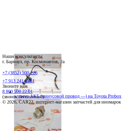
Наши консультанты
г. Барнаул, пр. Космонавтов, 2а
+7 (3852) 500-226
+7 913 241-1881
Звоните нам
8 800 500 22 01
клемма АКБ (минусовой провод —) на
Toyota Probox
(звонок бесплатный)
© 2026, CAR22, интернет-магазин запчастей для иномарок