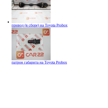
привод (в сборе) на
Toyota Probox
патрон габарита на
Toyota Probox