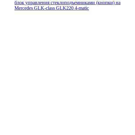
блок управления стеклоподъемниками (кнопки) на
Mercedes GLK-class GLK220 4-matic