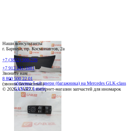
Наши консультанты
г. Барнаул, пр. Космонавтов, 2а
+7 (3852) 500-226
+7 913 241-1881
Звоните нам
8 800 500 22 01
обшивка 5-ой двери (багажника) на
Mercedes GLK-class
(звонок бесплатный)
GLK220 4-matic
© 2026, CAR22, интернет-магазин запчастей для иномарок