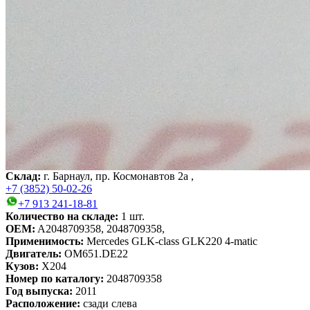
Склад:
г. Барнаул, пр. Космонавтов 2а ,
+7 (3852) 50-02-26
+7 913 241-18-81
Количество на складе:
1
шт.
OEM:
A2048709358, 2048709358,
Применимость:
Mercedes GLK-class GLK220 4-matic
Двигатель:
OM651.DE22
Кузов:
X204
Номер по каталогу:
2048709358
Год выпуска:
2011
Расположение:
сзади слева