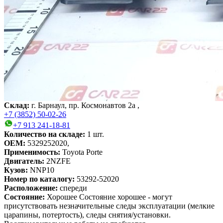
Склад:
г. Барнаул, пр. Космонавтов 2а ,
+7 (3852) 50-02-26
+7 913 241-18-81
Количество на складе:
1
шт.
OEM:
5329252020,
Применимость:
Toyota Porte
Двигатель:
2NZFE
Кузов:
NNP10
Номер по каталогу:
53292-52020
Расположение:
спереди
Состояние:
Хорошее
Состояние хорошее - могут
присутствовать незначительные следы эксплуатации (мелкие
царапины, потертость), следы снятия/установки.