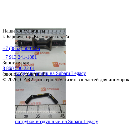
Наши консультанты
г. Барнаул, пр. Космонавтов, 2а
+7 (3852) 500-226
+7 913 241-1881
Звоните нам
8 800 500 22 01
поддомкратник на
Subaru Legacy
(звонок бесплатный)
© 2026, CAR22, интернет-магазин запчастей для иномарок
патрубок воздушный на
Subaru Legacy