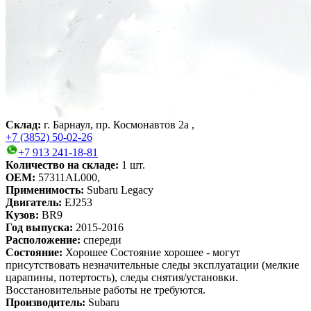
Склад:
г. Барнаул, пр. Космонавтов 2а ,
+7 (3852) 50-02-26
+7 913 241-18-81
Количество на складе:
1
шт.
OEM:
57311AL000,
Применимость:
Subaru Legacy
Двигатель:
EJ253
Кузов:
BR9
Год выпуска:
2015-2016
Расположение:
спереди
Состояние:
Хорошее
Состояние хорошее - могут
присутствовать незначительные следы эксплуатации (мелкие
царапины, потертость), следы снятия/установки.
Восстановительные работы не требуются.
Производитель:
Subaru