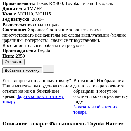
Применимость:
Lexus RX300
, Toyota...
и еще 1 модель
Двигатель:
1MZFE
Кузов:
MCU10, MCU15
Год выпуска:
2000~
Расположение:
сзади справа
Состояние:
Хорошее
Состояние хорошее - могут
присутствовать незначительные следы эксплуатации (мелкие
царапины, потертость), следы снятия/установки.
Восстановительные работы не требуются.
Производитель:
Toyota
Цена
:
2350
Отложить
Добавить в корзину
Есть вопросы по данному товару?
Внимание!
Изображения
Наши менеджеры с удовольствием
данного товара являются
ответят на них в ближайшее
образцами и могут не
время!
Задать вопрос по этому
соответствовать реальному
товару
виду.
Заказать изображения
товара
Описание товара: Фальшпанель Toyota Harrier