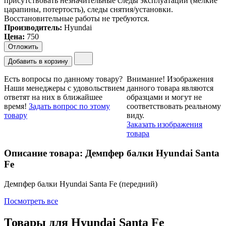
присутствовать незначительные следы эксплуатации (мелкие
царапины, потертость), следы снятия/установки.
Восстановительные работы не требуются.
Производитель:
Hyundai
Цена
:
750
Отложить
Добавить в корзину
Есть вопросы по данному товару?
Внимание!
Изображения
Наши менеджеры с удовольствием
данного товара являются
ответят на них в ближайшее
образцами и могут не
время!
Задать вопрос по этому
соответствовать реальному
товару
виду.
Заказать изображения
товара
Описание товара: Демпфер балки Hyundai Santa
Fe
Демпфер балки Hyundai Santa Fe (передний)
Посмотреть все
Товары для
Hyundai Santa Fe