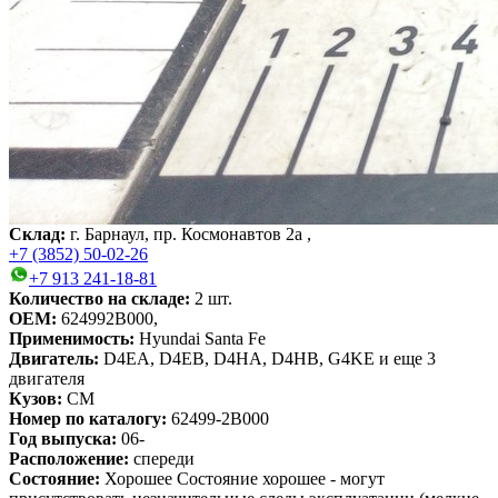
Склад:
г. Барнаул, пр. Космонавтов 2а ,
+7 (3852) 50-02-26
+7 913 241-18-81
Количество на складе:
2
шт.
OEM:
624992B000,
Применимость:
Hyundai Santa Fe
Двигатель:
D4EA, D4EB, D4HA, D4HB, G4KE
и еще 3
двигателя
Кузов:
CM
Номер по каталогу:
62499-2B000
Год выпуска:
06-
Расположение:
спереди
Состояние:
Хорошее
Состояние хорошее - могут