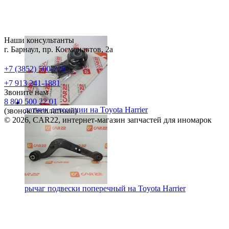
Наши консультанты
г. Барнаул, пр. Космонавтов, 2а
+7 (3852) 500-226
+7 913 241-1881
Звоните нам
8 800 500 22 01
датчик детонации на
Toyota Harrier
(звонок бесплатный)
© 2026, CAR22, интернет-магазин запчастей для иномарок
рычаг подвески поперечный на
Toyota Harrier