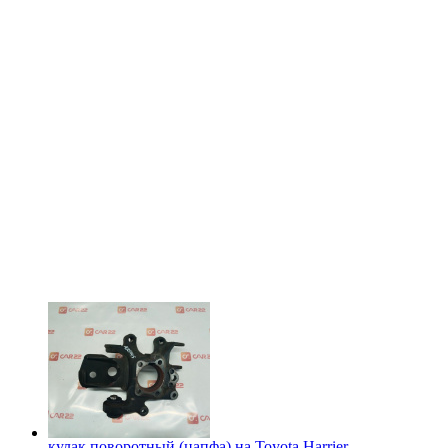
кулак поворотный (цапфа) на
Toyota Harrier