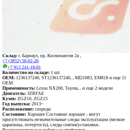
Склад:
г. Барнаул, пр. Космонавтов 2а ,
+7 (3852) 50-02-26
+7 913 241-18-81
Количество на складе:
1
шт.
OEM:
1236137240, ST1236137240, , MI21083, EM818
и еще 11
OEM
Применимость:
Lexus NX200
, Toyota...
и еще 2 модели
Двигатель:
3ZRFAE
Кузов:
ZGZ10, ZGZ15
Год выпуска:
2013~
Расположение:
спереди
Состояние:
Хорошее
Состояние хорошее - могут
присутствовать незначительные следы эксплуатации (мелкие
царапины, потертость), следы снятия/установки.
Восстановительные работы не требуются.