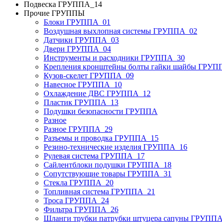
Подвеска ГРУППА_14
Прочие ГРУППЫ
Блоки ГРУППА_01
Воздушная выхлопная системы ГРУППА_02
Датчики ГРУППА_03
Двери ГРУППА_04
Инструменты и расходники ГРУППА_30
Крепления кронштейны болты гайки шайбы ГРУП
Кузов-скелет ГРУППА_09
Навесное ГРУППА_10
Охлаждение ДВС ГРУППА_12
Пластик ГРУППА_13
Подушки безопасности ГРУППА
Разное
Разное ГРУППА_29
Разъемы и проводка ГРУППА_15
Резино-технические изделия ГРУППА_16
Рулевая система ГРУППА_17
Сайлентблоки подушки ГРУППА_18
Сопутствующие товары ГРУППА_31
Стекла ГРУППА_20
Топливная система ГРУППА_21
Троса ГРУППА_24
Фильтра ГРУППА_26
Шланги трубки патрубки штуцера сапуны ГРУПП