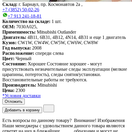
Склад:
г. Барнаул, пр. Космонавтов 2а ,
+7 (3852) 50-02-26
+7 913 241-18-81
Количество на складе:
1
шт.
OEM:
7030A025,
Применимость:
Mitsubishi Outlander
Двигатель:
4B11, 6B31, 4B12, 4N14, 4B31
и еще 1 двигатель
Кузов:
CW1W, CW4W, CW5W, CW6W, CW8W
Год выпуска:
2008
Расположение:
спереди слева
Цвет:
Черный
Состояние:
Хорошее
Состояние хорошее - могут
присутствовать незначительные следы эксплуатации (мелкие
царапины, потертость), следы снятия/установки.
Восстановительные работы не требуются.
Производитель:
Mitsubishi
Цена
:
2300
*Условия доставки
Отложить
Добавить в корзину
Есть вопросы по данному товару?
Внимание!
Изображения
Наши менеджеры с удовольствием
данного товара являются
ответят на них в ближайшее
образцами и могут не