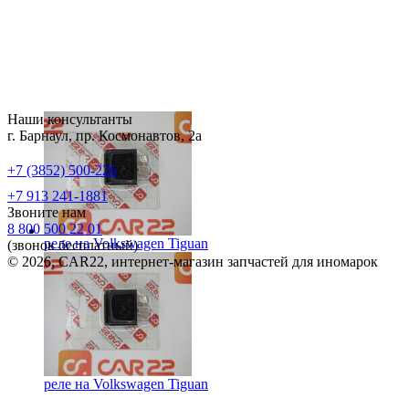
Наши консультанты
г. Барнаул, пр. Космонавтов, 2а
+7 (3852) 500-226
+7 913 241-1881
Звоните нам
8 800 500 22 01
реле на
Volkswagen Tiguan
(звонок бесплатный)
© 2026, CAR22, интернет-магазин запчастей для иномарок
реле на
Volkswagen Tiguan