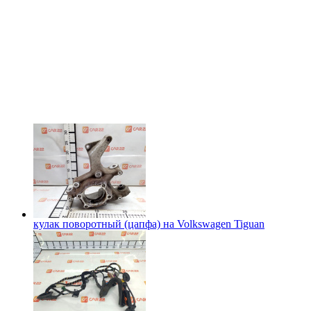
кулак поворотный (цапфа) на
Volkswagen Tiguan