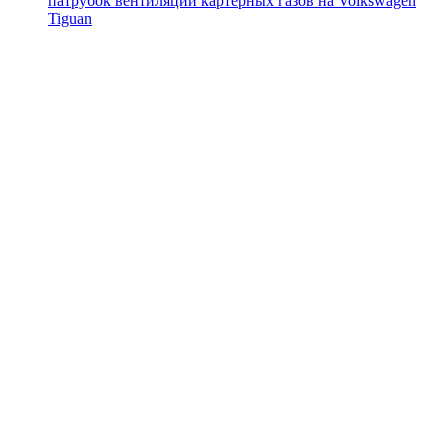
патрубок вентиляции картерных газов на
Volkswagen
Tiguan