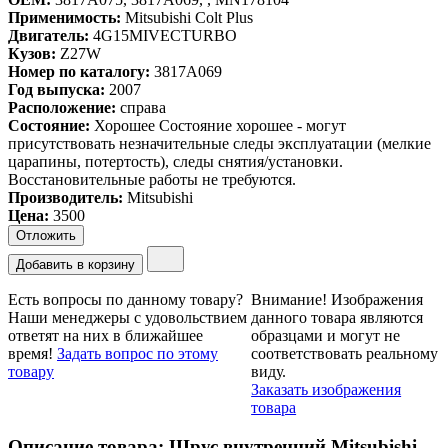
Применимость:
Mitsubishi Colt Plus
Двигатель:
4G15MIVECTURBO
Кузов:
Z27W
Номер по каталогу:
3817A069
Год выпуска:
2007
Расположение:
справа
Состояние:
Хорошее
Состояние хорошее - могут
присутствовать незначительные следы эксплуатации (мелкие
царапины, потертость), следы снятия/установки.
Восстановительные работы не требуются.
Производитель:
Mitsubishi
Цена
:
3500
Отложить
Добавить в корзину
Есть вопросы по данному товару?
Внимание!
Изображения
Наши менеджеры с удовольствием
данного товара являются
ответят на них в ближайшее
образцами и могут не
время!
Задать вопрос по этому
соответствовать реальному
товару
виду.
Заказать изображения
товара
Описание товара: Шрус внутренний Mitsubishi