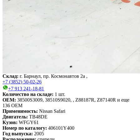
Склад:
г. Барнаул, пр. Космонавтов 2а ,
+7 (3852) 50-02-26
+7 913 241-18-81
Количество на складе:
1
шт.
OEM:
38500S3009, 38510S9020, , Z88187R, Z87140R
и еще
136 OEM
Применимость:
Nissan Safari
Двигатель:
TB48DE
Кузов:
WFGY61
Номер по каталогу:
406101Y400
Год выпуска:
2005
Расположение:
спереди