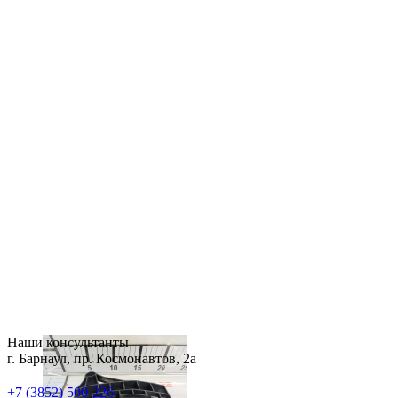
Наши консультанты
г. Барнаул, пр. Космонавтов, 2а
+7 (3852) 500-226