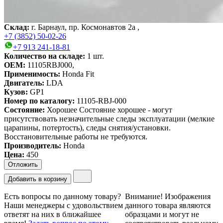
Склад:
г. Барнаул, пр. Космонавтов 2а ,
+7 (3852) 50-02-26
+7 913 241-18-81
Количество на складе:
1
шт.
OEM:
11105RBJ000,
Применимость:
Honda Fit
Двигатель:
LDA
Кузов:
GP1
Номер по каталогу:
11105-RBJ-000
Состояние:
Хорошее
Состояние хорошее - могут
присутствовать незначительные следы эксплуатации (мелкие
царапины, потертость), следы снятия/установки.
Восстановительные работы не требуются.
Производитель:
Honda
Цена
:
450
Отложить
Добавить в корзину
Есть вопросы по данному товару?
Внимание!
Изображения
Наши менеджеры с удовольствием
данного товара являются
ответят на них в ближайшее
образцами и могут не